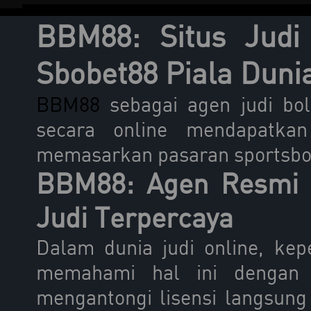
BBM88: Situs Judi
Sbobet88 Piala Duni
BBM88
sebagai agen judi bo
secara online mendapatkan
memasarkan pasaran sportsboo
BBM88: Agen Resmi 
Judi Terpercaya
Dalam dunia judi online, ke
memahami hal ini dengan 
mengantongi lisensi langsung